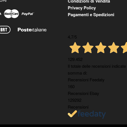
Condizioni di Vendita
Privacy Policy
Pagamenti e Spedizioni
4,7
/5
129.452
Il totale delle recensioni indicate
somma di:
Recensioni Feedaty
160
Recensioni Ebay
129292
Recensioni