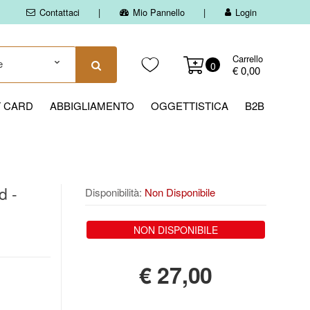
Contattaci
Mio Pannello
Login
Carrello
0
€ 0,00
T CARD
ABBIGLIAMENTO
OGGETTISTICA
B2B
d -
Disponibilità:
Non Disponibile
NON DISPONIBILE
€
27,00