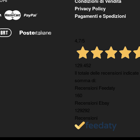
Condizioni di Vendita
Privacy Policy
Pagamenti e Spedizioni
4,7
/5
129.452
Il totale delle recensioni indicate
somma di:
Recensioni Feedaty
160
Recensioni Ebay
129292
Recensioni