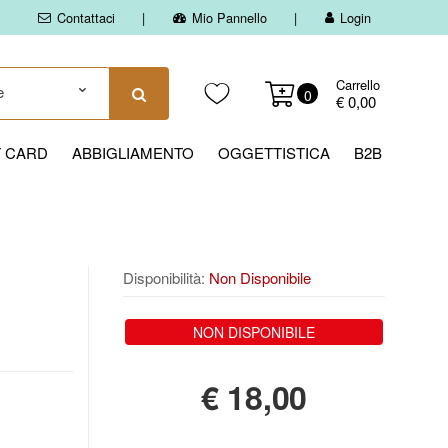
Contattaci
Mio Pannello
Login
Carrello
0
€ 0,00
T CARD
ABBIGLIAMENTO
OGGETTISTICA
B2B
Disponibilità:
Non Disponibile
NON DISPONIBILE
€
18,00