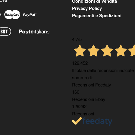
Condizioni di Vendita
Privacy Policy
Pagamenti e Spedizioni
4,7
/5
129.452
Il totale delle recensioni indicate
somma di:
Recensioni Feedaty
160
Recensioni Ebay
129292
Recensioni