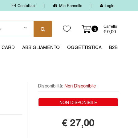
Contattaci
Mio Pannello
Login
Carrello
0
€ 0,00
T CARD
ABBIGLIAMENTO
OGGETTISTICA
B2B
Disponibilità:
Non Disponibile
NON DISPONIBILE
€
27,00