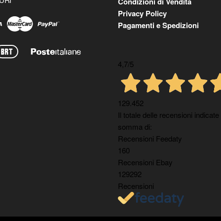
Condizioni di Vendita
Privacy Policy
Pagamenti e Spedizioni
4,7
/5
129.452
Il totale delle recensioni indicate
somma di:
Recensioni Feedaty
160
Recensioni Ebay
129292
Recensioni