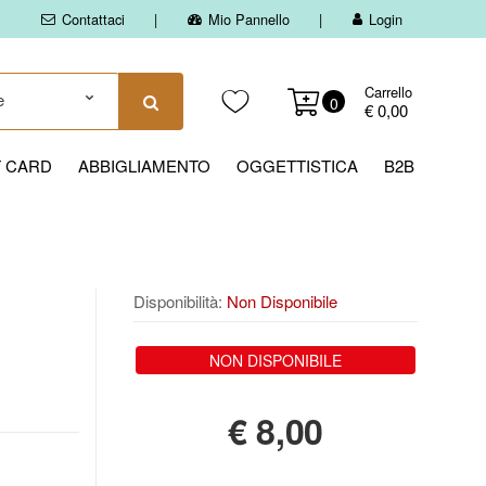
Contattaci
Mio Pannello
Login
Carrello
0
€ 0,00
T CARD
ABBIGLIAMENTO
OGGETTISTICA
B2B
Disponibilità:
Non Disponibile
NON DISPONIBILE
€
8,00