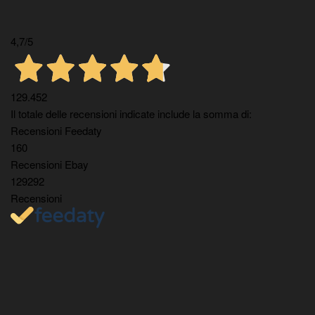
4,7
/5
129.452
Il totale delle recensioni indicate include la somma di:
Recensioni Feedaty
160
Recensioni Ebay
129292
Recensioni