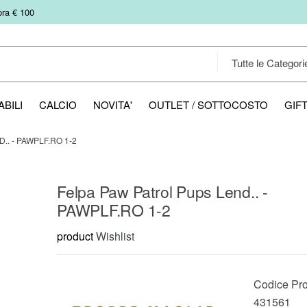
pra € 100
BILI
CALCIO
NOVITA'
OUTLET / SOTTOCOSTO
GIF
. - PAWPLF.RO 1-2
Felpa Paw Patrol Pups Lend.. -
PAWPLF.RO 1-2
product
Wishlist
Codice Pro
431561