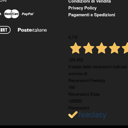
Condizioni di Vendita
Privacy Policy
Pagamenti e Spedizioni
4,7
/5
129.452
Il totale delle recensioni indicate
somma di:
Recensioni Feedaty
160
Recensioni Ebay
129292
Recensioni