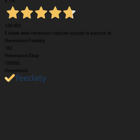
4,7
/5
129.452
Il totale delle recensioni indicate include la somma di:
Recensioni Feedaty
160
Recensioni Ebay
129292
Recensioni