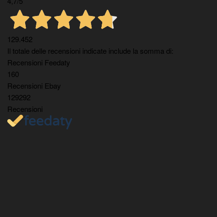
4,7
/5
129.452
Il totale delle recensioni indicate include la somma di:
Recensioni Feedaty
160
Recensioni Ebay
129292
Recensioni