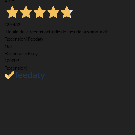
4,7
/5
129.452
Il totale delle recensioni indicate include la somma di:
Recensioni Feedaty
160
Recensioni Ebay
129292
Recensioni