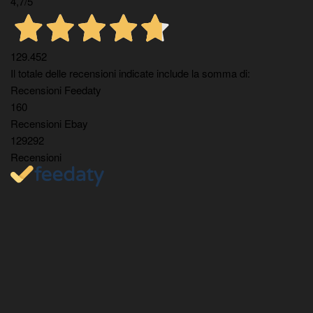
4,7
/5
129.452
Il totale delle recensioni indicate include la somma di:
Recensioni Feedaty
160
Recensioni Ebay
129292
Recensioni