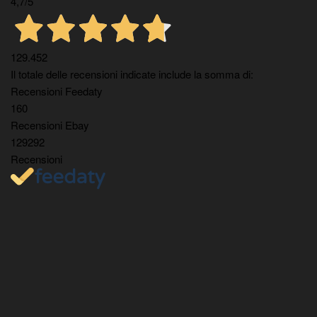
4,7
/5
129.452
Il totale delle recensioni indicate include la somma di:
Recensioni Feedaty
160
Recensioni Ebay
129292
Recensioni