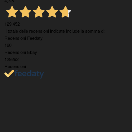
4,7
/5
129.452
Il totale delle recensioni indicate include la somma di:
Recensioni Feedaty
160
Recensioni Ebay
129292
Recensioni