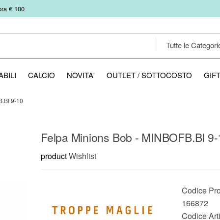
pra € 100
BILI
CALCIO
NOVITA'
OUTLET / SOTTOCOSTO
GIF
.BI 9-10
Felpa Minions Bob - MINBOFB.BI 9-
product
Wishlist
Codice Pro
166872
Codice Arti