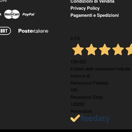
Condizioni di Vendita
Privacy Policy
Pagamenti e Spedizioni
4,7
/5
129.452
Il totale delle recensioni indicate
somma di:
Recensioni Feedaty
160
Recensioni Ebay
129292
Recensioni