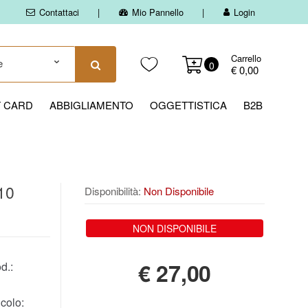
Contattaci
Mio Pannello
Login
Carrello
0
€ 0,00
T CARD
ABBIGLIAMENTO
OGGETTISTICA
B2B
10
Disponibilità:
Non Disponibile
NON DISPONIBILE
€
27,00
d.:
colo: