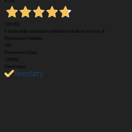
4,7
/5
129.452
Il totale delle recensioni indicate include la somma di:
Recensioni Feedaty
160
Recensioni Ebay
129292
Recensioni