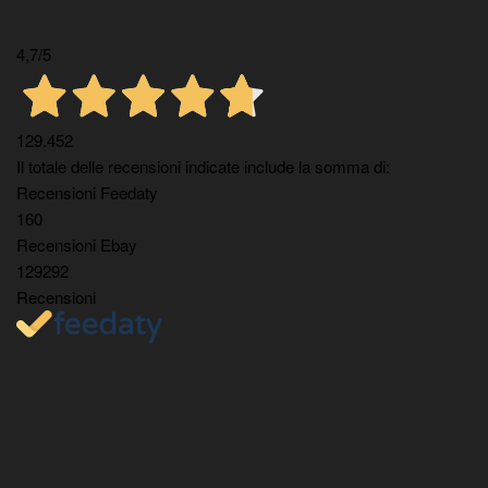
4,7
/5
129.452
Il totale delle recensioni indicate include la somma di:
Recensioni Feedaty
160
Recensioni Ebay
129292
Recensioni