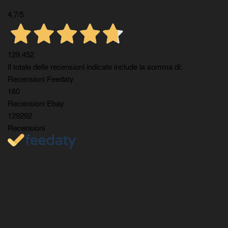
4,7
/5
129.452
Il totale delle recensioni indicate include la somma di:
Recensioni Feedaty
160
Recensioni Ebay
129292
Recensioni