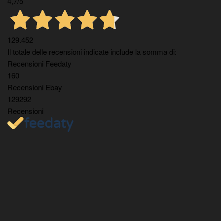
4,7
/5
129.452
Il totale delle recensioni indicate include la somma di:
Recensioni Feedaty
160
Recensioni Ebay
129292
Recensioni