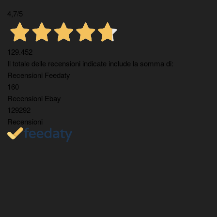
4,7
/5
129.452
Il totale delle recensioni indicate include la somma di:
Recensioni Feedaty
160
Recensioni Ebay
129292
Recensioni