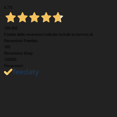
4,7
/5
129.452
Il totale delle recensioni indicate include la somma di:
Recensioni Feedaty
160
Recensioni Ebay
129292
Recensioni