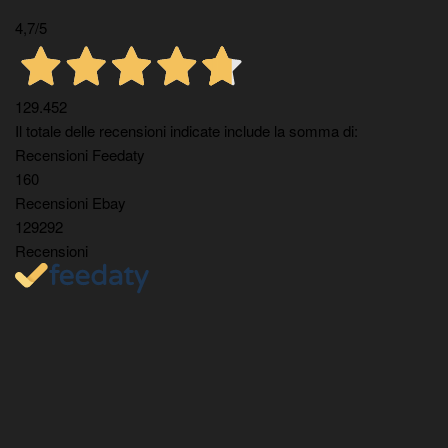
4,7
/5
129.452
Il totale delle recensioni indicate include la somma di:
Recensioni Feedaty
160
Recensioni Ebay
129292
Recensioni