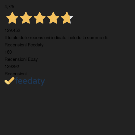
4,7
/5
129.452
Il totale delle recensioni indicate include la somma di:
Recensioni Feedaty
160
Recensioni Ebay
129292
Recensioni