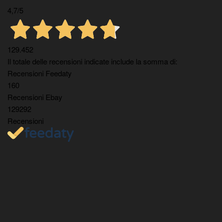
4,7
/5
129.452
Il totale delle recensioni indicate include la somma di:
Recensioni Feedaty
160
Recensioni Ebay
129292
Recensioni