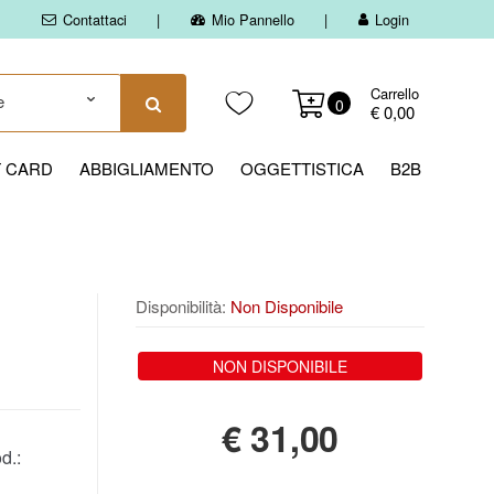
Contattaci
Mio Pannello
Login
Carrello
0
€ 0,00
T CARD
ABBIGLIAMENTO
OGGETTISTICA
B2B
Disponibilità:
Non Disponibile
NON DISPONIBILE
€
31,00
d.: