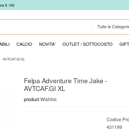
pra € 100
BILI
CALCIO
NOVITA'
OUTLET / SOTTOCOSTO
GIF
- AVTCAF.GI XL
Felpa Adventure Time Jake -
AVTCAF.GI XL
product
Wishlist
Codice Pro
431199