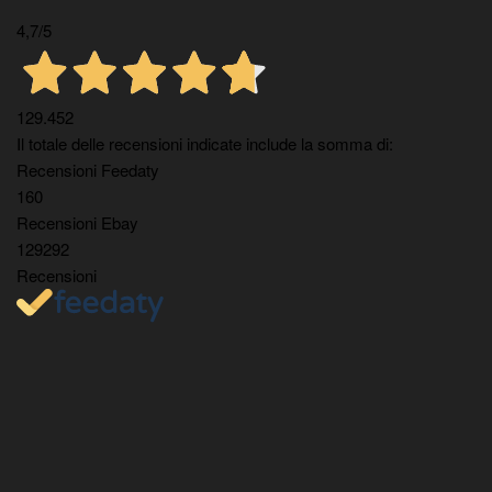
4,7
/5
129.452
Il totale delle recensioni indicate include la somma di:
Recensioni Feedaty
160
Recensioni Ebay
129292
Recensioni