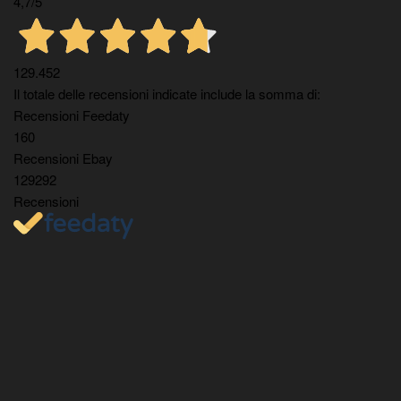
4,7
/5
129.452
Il totale delle recensioni indicate include la somma di:
Recensioni Feedaty
160
Recensioni Ebay
129292
Recensioni