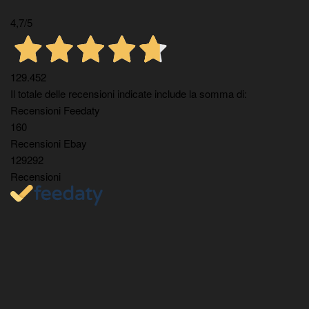
4,7
/5
129.452
Il totale delle recensioni indicate include la somma di:
Recensioni Feedaty
160
Recensioni Ebay
129292
Recensioni