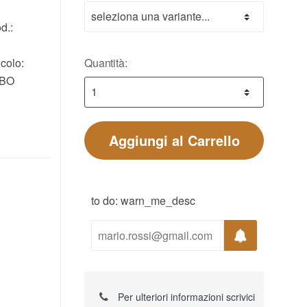
d.:
Quantità:
colo:
.BO
Aggiungi al Carrello
to do: warn_me_desc
Per ulteriori informazioni scrivici