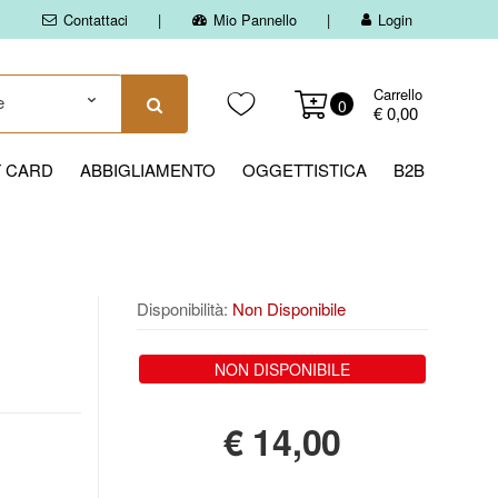
Contattaci
Mio Pannello
Login
Carrello
0
€ 0,00
T CARD
ABBIGLIAMENTO
OGGETTISTICA
B2B
Disponibilità:
Non Disponibile
NON DISPONIBILE
€
14,00