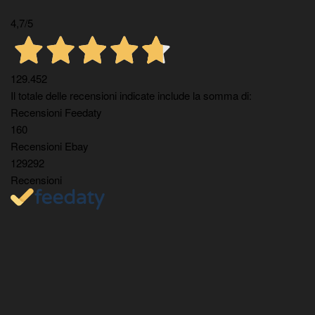
4,7
/5
129.452
Il totale delle recensioni indicate include la somma di:
Recensioni Feedaty
160
Recensioni Ebay
129292
Recensioni