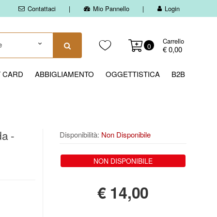
Contattaci
Mio Pannello
Login
Carrello
0
€ 0,00
T CARD
ABBIGLIAMENTO
OGGETTISTICA
B2B
a -
Disponibilità:
Non Disponibile
NON DISPONIBILE
€
14,00