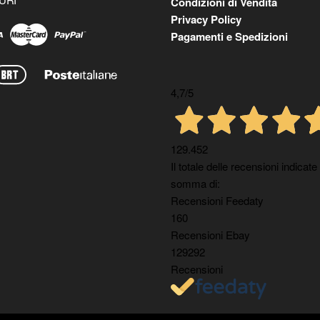
Condizioni di Vendita
Privacy Policy
Pagamenti e Spedizioni
4,7
/5
129.452
Il totale delle recensioni indicate
somma di:
Recensioni Feedaty
160
Recensioni Ebay
129292
Recensioni