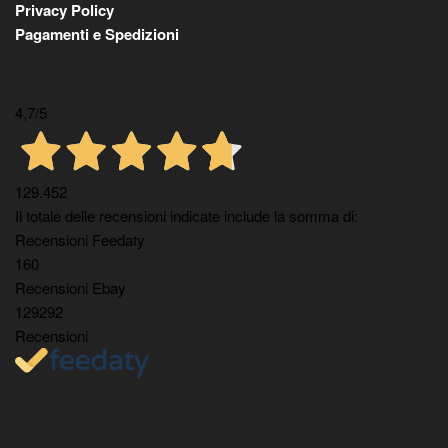
Privacy Policy
Pagamenti e Spedizioni
4,7
/5
129.452
Il totale delle recensioni indicate include la somma di:
Recensioni Feedaty
160
Recensioni Ebay
129292
Recensioni