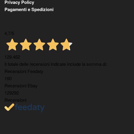
Privacy Policy
Pagamenti e Spedizioni
4,7
/5
129.452
Il totale delle recensioni indicate include la somma di:
Recensioni Feedaty
160
Recensioni Ebay
129292
Recensioni