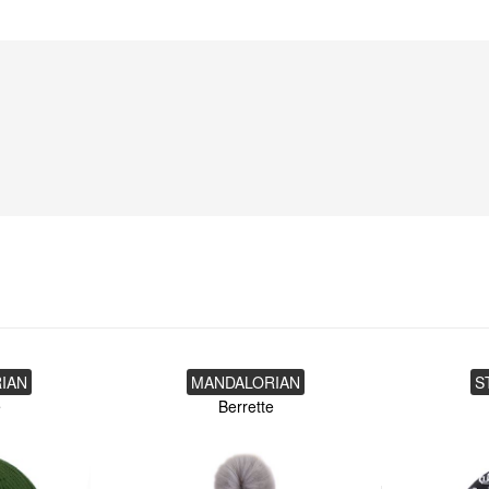
IAN
MANDALORIAN
S
e
Berrette