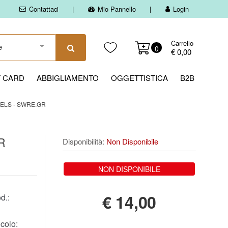
Contattaci
Mio Pannello
Login
Carrello
0
€ 0,00
T CARD
ABBIGLIAMENTO
OGGETTISTICA
B2B
ELS - SWRE.GR
GR
Disponibilità:
Non Disponibile
NON DISPONIBILE
€
14,00
d.:
colo: