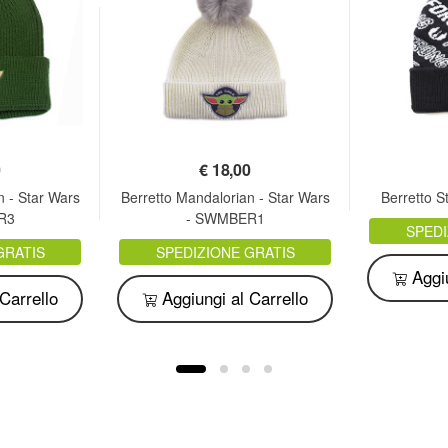
0
€
18,00
n - Star Wars
Berretto Mandalorian - Star Wars
Berretto 
R3
- SWMBER1
SPEDI
GRATIS
SPEDIZIONE GRATIS
Aggiu
Carrello
Aggiungi al Carrello