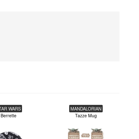
TAR WARS
MANDALORIAN
Berrette
Tazze Mug