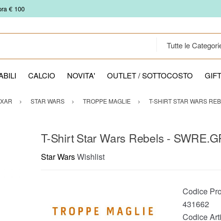
pra € 100
BILI
CALCIO
NOVITA'
OUTLET / SOTTOCOSTO
GIF
IXAR
STAR WARS
TROPPE MAGLIE
T-SHIRT STAR WARS REB
T-Shirt Star Wars Rebels - SWRE.
Star Wars
Wishlist
Codice Pro
431662
Codice Arti