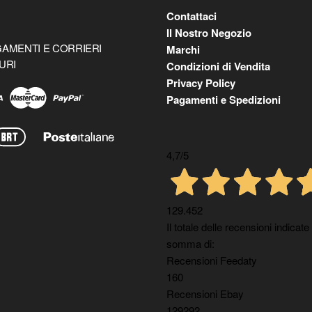
Contattaci
Il Nostro Negozio
AMENTI E CORRIERI
Marchi
URI
Condizioni di Vendita
Privacy Policy
Pagamenti e Spedizioni
4,7
/5
129.452
Il totale delle recensioni indicate
somma di:
Recensioni Feedaty
160
Recensioni Ebay
129292