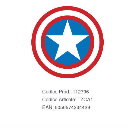
Codice Prod.:
112796
Codice Articolo:
TZCA1
EAN:
5050574234429