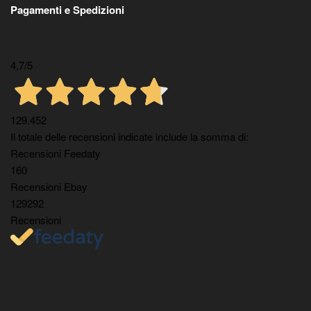
Pagamenti e Spedizioni
4,7
/5
129.452
Il totale delle recensioni indicate include la somma di:
Recensioni Feedaty
160
Recensioni Ebay
129292
Recensioni