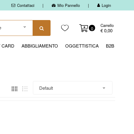
Contattaci
Mio Pannello
Login
Carrello
0
€ 0,00
T CARD
ABBIGLIAMENTO
OGGETTISTICA
B2B