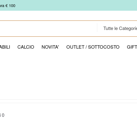
pra € 100
BILI
CALCIO
NOVITA'
OUTLET / SOTTOCOSTO
GIF
ti
0