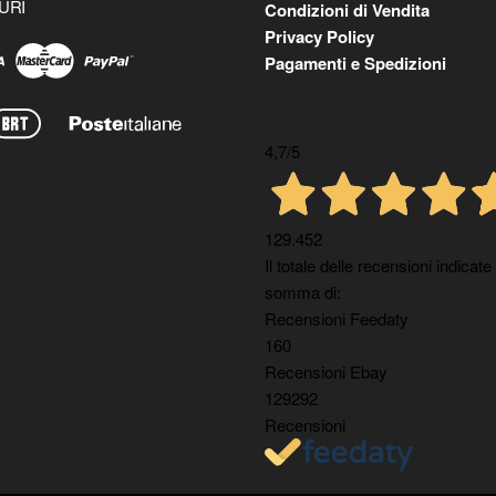
URI
Condizioni di Vendita
Privacy Policy
Pagamenti e Spedizioni
4,7
/5
129.452
Il totale delle recensioni indicate
somma di:
Recensioni Feedaty
160
Recensioni Ebay
129292
Recensioni