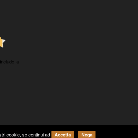
 include la
tri cookie, se continui ad
Accetta
Nega