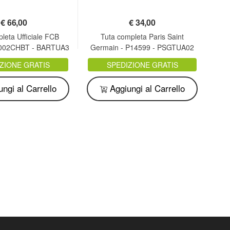
€
66,00
€
34,00
leta Ufficiale FCB
Tuta completa Paris Saint
T
5002CHBT - BARTUA3
Germain - P14599 - PSGTUA02
B
ZIONE GRATIS
SPEDIZIONE GRATIS
ngi al Carrello
Aggiungi al Carrello