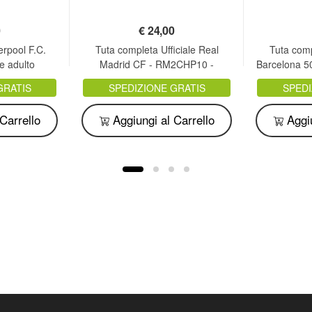
0
€
24,00
erpool F.C.
Tuta completa Ufficiale Real
Tuta comp
le adulto
Madrid CF - RM2CHP10 -
Barcelona 
RMTUA7
GRATIS
SPEDIZIONE GRATIS
SPEDI
Carrello
Aggiungi al Carrello
Aggiu