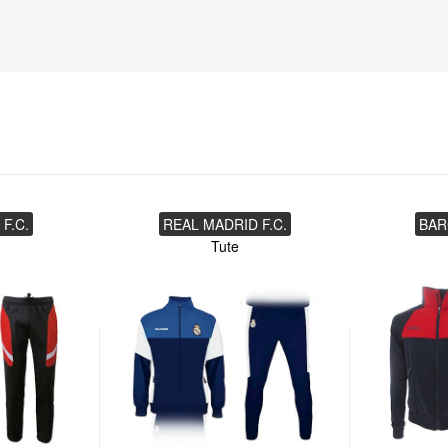
F.C.
REAL MADRID F.C.
BAR
Tute