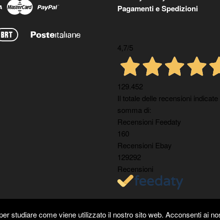
Pagamenti e Spedizioni
4,7
/5
129.452
Il totale delle recensioni indicate
somma di:
Recensioni Feedaty
160
Recensioni Ebay
129292
Recensioni
er studiare come viene utilizzato il nostro sito web. Acconsenti ai nos