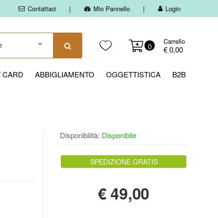
Contattaci
Mio Pannello
Login
Carrello
0
€ 0,00
T CARD
ABBIGLIAMENTO
OGGETTISTICA
B2B
Disponibilità:
Disponibile
SPEDIZIONE GRATIS
€
49,00