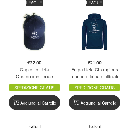
LEAGUE
LEAGUE
€
22,00
€
21,00
Cappello Uefa
Felpa Uefa Champions
Champions Legue
League originale ufficiale
originale ufficiale blu
cappuccio e tasca adulto
SPEDIZIONE GRATIS
SPEDIZIONE GRATIS
navy adulto 58 cm
Sottocosto
Aggiungi al Carrello
Aggiungi al Carrello
Palloni
Palloni