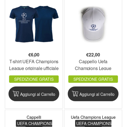
€
6,00
€
22,00
T-shirt UEFA Champions
Cappello Uefa
League originale ufficiale
Champions Legue
maglia maglietta blu
originale ufficiale bianco
SPEDIZIONE GRATIS
SPEDIZIONE GRATIS
cotone sottocosto
adulto 58 cm
Aggiungi al Carrello
Aggiungi al Carrello
Cappelli
Uefa Champions League
UEFA CHAMPIONS
UEFA CHAMPIONS