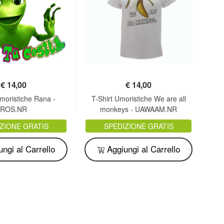
€
14,00
€
14,00
Umoristiche Rana -
T-Shirt Umoristiche We are all
T-
ROS.NR
monkeys - UAWAAM.NR
ra
ZIONE GRATIS
SPEDIZIONE GRATIS
ngi al Carrello
Aggiungi al Carrello