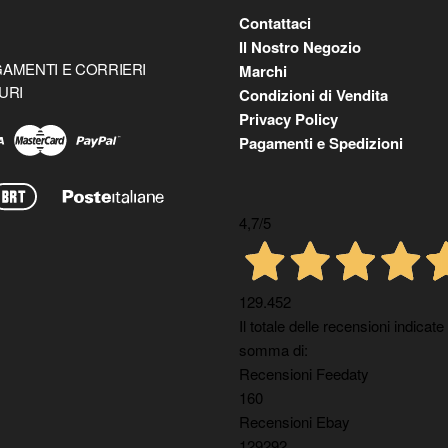
Contattaci
Il Nostro Negozio
AMENTI E CORRIERI
Marchi
URI
Condizioni di Vendita
Privacy Policy
Pagamenti e Spedizioni
4,7
/5
129.452
Il totale delle recensioni indicate
somma di:
Recensioni Feedaty
160
Recensioni Ebay
129292