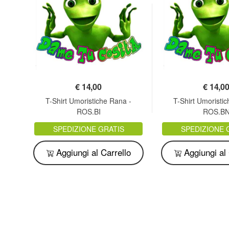
€
14,00
€
14,0
e il
T-Shirt Umoristiche Rana -
T-Shirt Umoristi
AZ
ROS.BI
ROS.B
SPEDIZIONE GRATIS
SPEDIZIONE 
o
Aggiungi al Carrello
Aggiungi al 