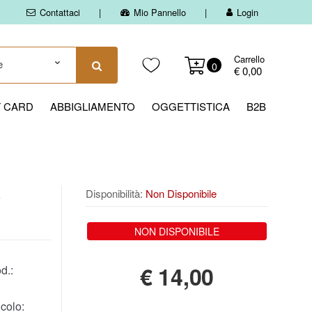
Contattaci
Mio Pannello
Login
Carrello
0
€ 0,00
T CARD
ABBIGLIAMENTO
OGGETTISTICA
B2B
S
Disponibilità:
Non Disponibile
NON DISPONIBILE
€
14,00
d.:
colo: