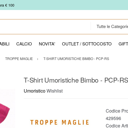
pra € 100
BILI
CALCIO
NOVITA'
OUTLET / SOTTOCOSTO
GIF
TROPPE MAGLIE
T-SHIRT UMORISTICHE BIMBO - PCP-RS
T-Shirt Umoristiche Bimbo - PCP-R
Umoristico
Wishlist
Codice Pro
429596
Codice Arti