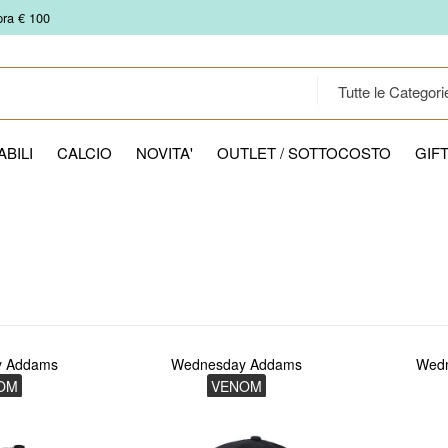
pra € 100
BILI
CALCIO
NOVITA'
OUTLET / SOTTOCOSTO
GIF
y Addams
Wednesday Addams
Wed
OM
VENOM