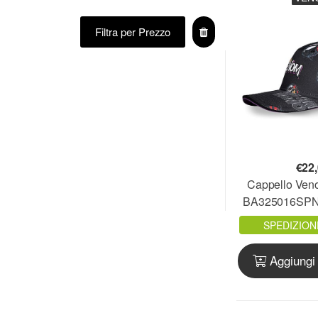
ASSASSINS CREED
A-STARS LEAGUE NY
Filtra per Prezzo
ATALANTA B.C.
ATALANTA B.C.
ATARI
ATLETICO MADRID
ATTACK ON TITAN
AUDREY HEPBURN
AVENGED SEVENFOLD
AVENGERS
€
22
BABY SHARK
Cappello Veno
BAKUGAN
BA325016SPN
BARBIE
SPEDIZION
BARCELONA F.C.
BATMAN
Aggiungi 
BAYERN MONACO F.C.
BEATLES
BEETLEJUICE