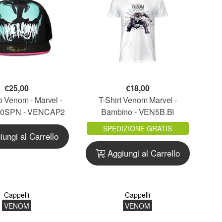
€
25,00
€
18,00
o Venom - Marvel -
T-Shirt Venom Marvel -
80SPN - VENCAP2
Bambino - VEN5B.BI
SPEDIZIONE GRATIS
ungi al Carrello
Aggiungi al Carrello
Cappelli
Cappelli
VENOM
VENOM