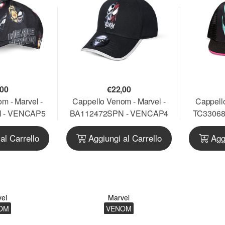
,00
€
22,00
m - Marvel -
Cappello Venom - Marvel -
Cappell
 - VENCAP5
BA112472SPN - VENCAP4
TC3306
al Carrello
Aggiungi al Carrello
Aggi
el
Marvel
OM
VENOM