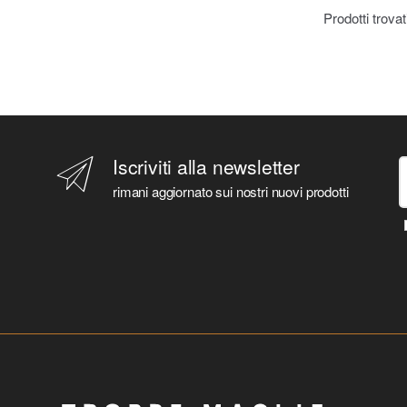
BEHEMOTH
Prodotti trova
BEN 10
BENFICA
BENFICA
BETTER CALL SAUL
BETTY BOOP
BIANCANEVE E I SETTE NANI
Iscriviti alla newsletter
BIG BABOL
BIG BANG THEORY
rimani aggiornato sui nostri nuovi prodotti
BIG HERO SIX
BIG LEBOWSKY
BILLIE EILISH
BING
BLACK CLOVER
BLACK PANTHER
BLACK SABBATH
BLACK WIDOW
BLADE