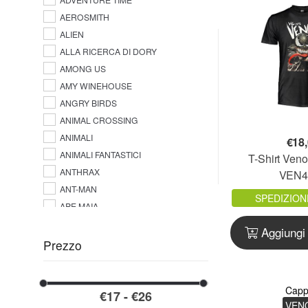
AEROSMITH
ALIEN
ALLA RICERCA DI DORY
AMONG US
AMY WINEHOUSE
ANGRY BIRDS
ANIMAL CROSSING
ANIMALI
€
18
ANIMALI FANTASTICI
T-Shirt Veno
ANTHRAX
VEN4
ANT-MAN
SPEDIZION
APE MAIA
AQUAMAN
Aggiungi 
ARIANA GRANDE
Prezzo
ARROW
ARSENAL F.C.
Cappe
ASKING ALEXANDRIA
VEN