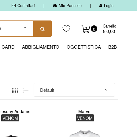
Contattaci
Mio Pannello
Login
Carrello
0
€ 0,00
T CARD
ABBIGLIAMENTO
OGGETTISTICA
B2B
nesday Addams
Marvel
VENOM
VENOM