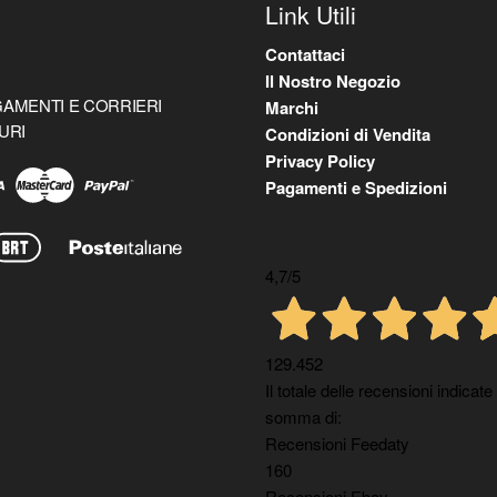
Link Utili
Contattaci
Il Nostro Negozio
AMENTI E CORRIERI
Marchi
URI
Condizioni di Vendita
Privacy Policy
Pagamenti e Spedizioni
4,7
/5
129.452
Il totale delle recensioni indicate
somma di:
Recensioni Feedaty
160
Recensioni Ebay