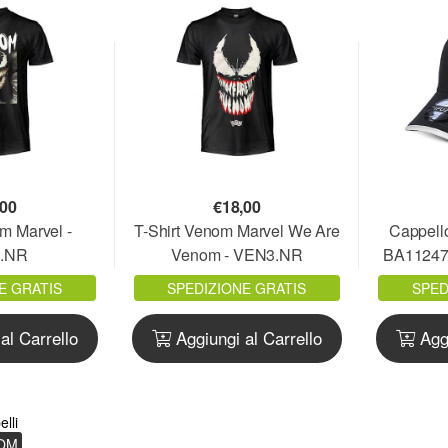
,00
€
18,00
m Marvel -
T-Shirt Venom Marvel We Are
Cappell
.NR
Venom - VEN3.NR
BA1124
E GRATIS
SPEDIZIONE GRATIS
SPED
al Carrello
Aggiungi al Carrello
Aggi
lli
OM