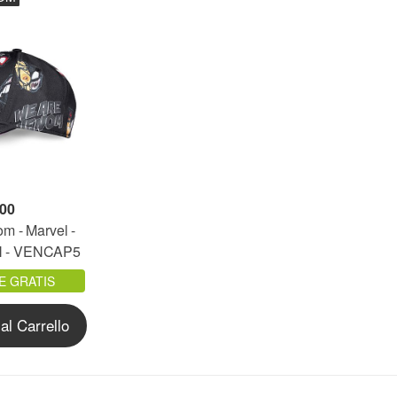
,00
m - Marvel -
 - VENCAP5
E GRATIS
al Carrello