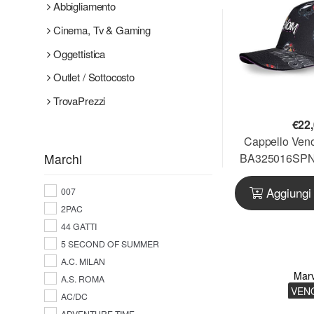
Abbigliamento
Cinema, Tv & Gaming
Oggettistica
Outlet / Sottocosto
TrovaPrezzi
€
22
Cappello Veno
BA325016SPN
Marchi
Aggiungi 
007
2PAC
44 GATTI
5 SECOND OF SUMMER
A.C. MILAN
Marv
A.S. ROMA
VEN
AC/DC
ADVENTURE TIME