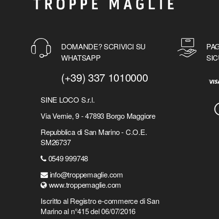
BLAZE
BLEACH
BLINK-182
BLUES BROTHERS
DOMANDE? SCRIVICI SU
PAG
BLUEY
WHATSAPP
SIC
BMW
(+39) 337 1010000
BOB MARLEY
BOLOGNA FC
SINE LOCO S.r.l.
BORED OF DIRECTORS
BORUSSIA DORTMUND
Via Vernie, 9 - 47893 Borgo Maggiore
BORUSSIA DORTMUND
Repubblica di San Marino - C.O.E.
BORUTO
SM26737
BRAINROT
0549 999748
BRAWL STARS
info@troppemaglie.com
BRING ME THE HORIZON
www.troppemaglie.com
BRUCE SPRINGSTEEN
BULLET FOR MY VALENTINE
Iscritto al Registro e-commerce di San
Marino al n°415 del 06/07/2016
CALL OF DUTY